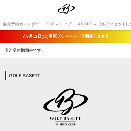
会員予約カレンダー
TOP
– トップ
ABOUT
– ゴルフバセットに
☆9月12日(土)湯原プロイベント❢開催します❢
予約受付期間外です。
GOLF BASETT