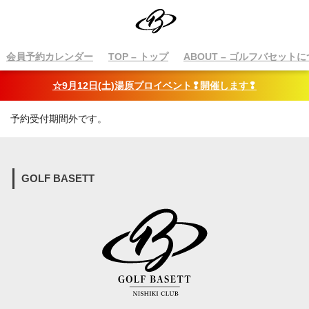
会員予約カレンダー
TOP
– トップ
ABOUT
– ゴルフバセットに
☆9月12日(土)湯原プロイベント❢開催します❢
予約受付期間外です。
GOLF BASETT