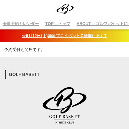
会員予約カレンダー
TOP
– トップ
ABOUT
– ゴルフバセットに
☆9月12日(土)湯原プロイベント❢開催します❢
予約受付期間外です。
GOLF BASETT