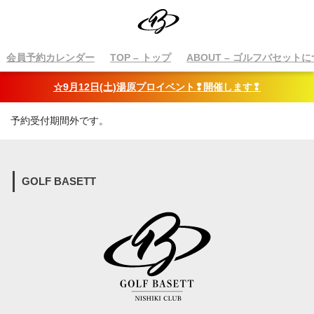
会員予約カレンダー
TOP
– トップ
ABOUT
– ゴルフバセットに
☆9月12日(土)湯原プロイベント❢開催します❢
予約受付期間外です。
GOLF BASETT