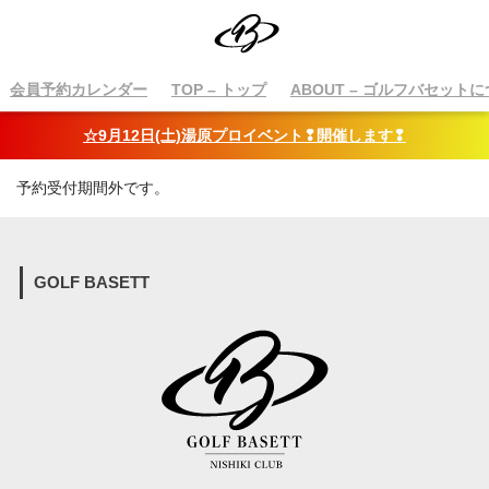
会員予約カレンダー
TOP
– トップ
ABOUT
– ゴルフバセットに
☆9月12日(土)湯原プロイベント❢開催します❢
予約受付期間外です。
GOLF BASETT