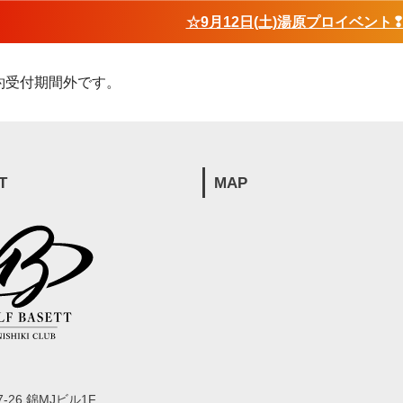
☆9月12日(土)湯原プロイベント
約受付期間外です。
T
MAP
-26 錦MJビル1F