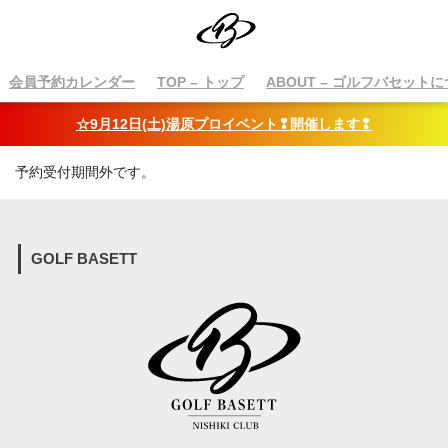
会員予約カレンダー
TOP
– トップ
ABOUT
– ゴルフバセットに
☆9月12日(土)湯原プロイベント❢開催します❢
予約受付期間外です。
GOLF BASETT