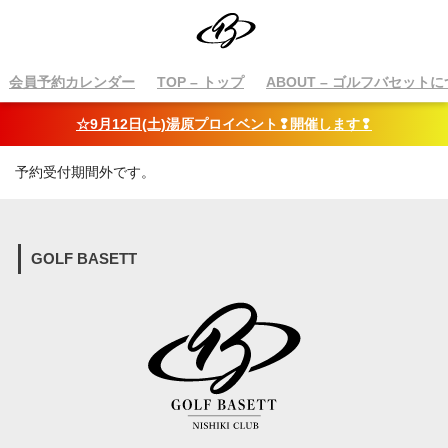
会員予約カレンダー
TOP
– トップ
ABOUT
– ゴルフバセットに
☆9月12日(土)湯原プロイベント❢開催します❢
予約受付期間外です。
GOLF BASETT