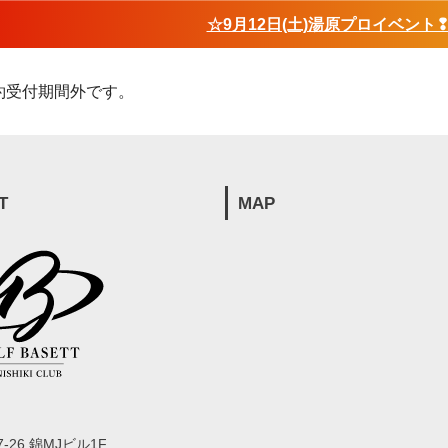
☆9月12日(土)湯原プロイベント
約受付期間外です。
T
MAP
-26 錦MJビル1F