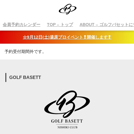
会員予約カレンダー
TOP
– トップ
ABOUT
– ゴルフバセットに
☆9月12日(土)湯原プロイベント❢開催します❢
予約受付期間外です。
GOLF BASETT