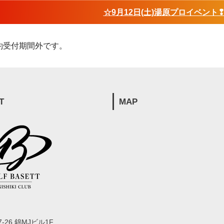
☆9月12日(土)湯原プロイベント
約受付期間外です。
T
MAP
-26 錦MJビル1F