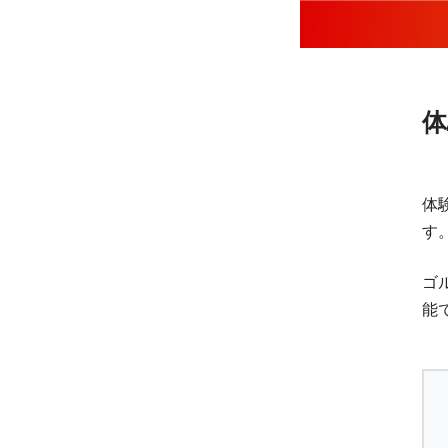
体
体
す
ゴ
能