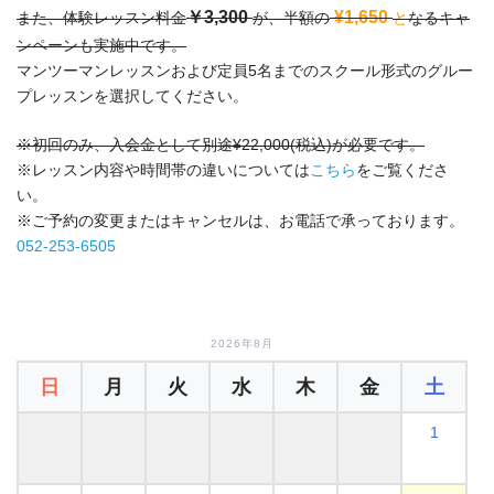
￥3,300
¥1,650
また、体験レッスン料金
が、半額の
と
なるキャ
ンペーンも実施中です。
マンツーマンレッスンおよび定員5名までのスクール形式のグルー
プレッスンを選択してください。
※初回のみ、入会金として別途¥22,000(税込)が必要です。
※レッスン内容や時間帯の違いについては
こちら
をご覧くださ
い。
※ご予約の変更またはキャンセルは、お電話で承っております。
052-253-6505
2026年8月
日
月
火
水
木
金
土
1