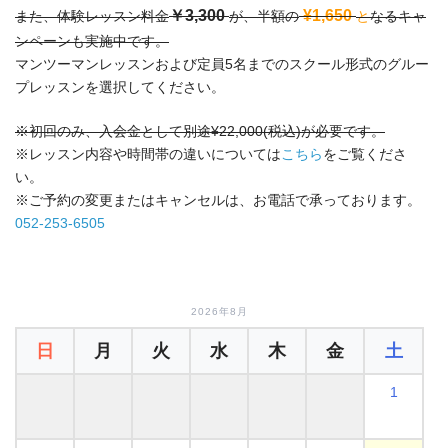
￥3,300
¥1,650
また、体験レッスン料金
が、半額の
と
なるキャ
ンペーンも実施中です。
マンツーマンレッスンおよび定員5名までのスクール形式のグルー
プレッスンを選択してください。
※初回のみ、入会金として別途¥22,000(税込)が必要です。
※レッスン内容や時間帯の違いについては
こちら
をご覧くださ
い。
※ご予約の変更またはキャンセルは、お電話で承っております。
052-253-6505
2026年8月
日
月
火
水
木
金
土
1