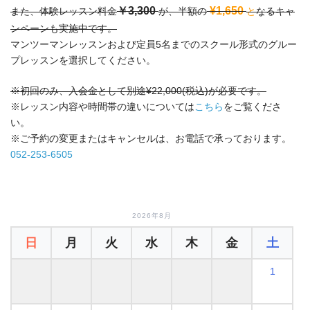
￥3,300
¥1,650
また、体験レッスン料金
が、半額の
と
なるキャ
ンペーンも実施中です。
マンツーマンレッスンおよび定員5名までのスクール形式のグルー
プレッスンを選択してください。
※初回のみ、入会金として別途¥22,000(税込)が必要です。
※レッスン内容や時間帯の違いについては
こちら
をご覧くださ
い。
※ご予約の変更またはキャンセルは、お電話で承っております。
052-253-6505
2026年8月
日
月
火
水
木
金
土
1