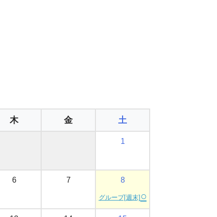
。
木
金
土
1
6
7
8
○
グループ[週末]