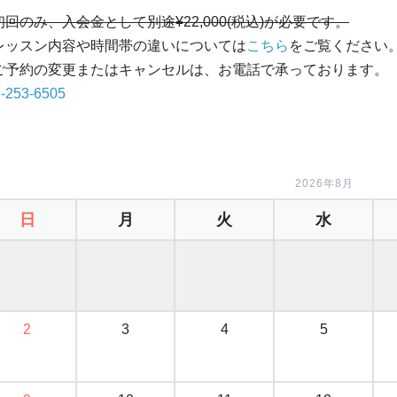
初回のみ、入会金として別途¥22,000(税込)が必要です。
レッスン内容や時間帯の違いについては
こちら
をご覧ください
ご予約の変更またはキャンセルは、お電話で承っております。
-253-6505
2026年8月
日
月
火
水
2
3
4
5