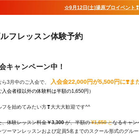
☆9月12日(土)湯原プロイベント
ゴルフレッスン体験予約
会キャンペーン中！
入会金22,000円が5,500円に❣
なら3月中のご入会で、
ご入会者様以外の体験料は半額の1,650円）
ルフを始めてみたい方❣大大大歓迎です^^
た、体験レッスン料金
￥3,300
が、半額の
¥1,650
と
なるキャン
ンツーマンレッスンおよび定員5名までのスクール形式のグル