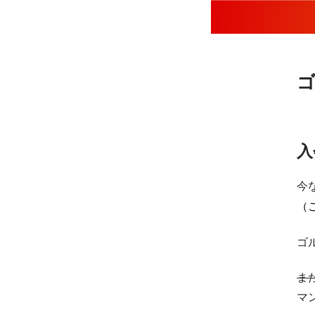
入
今
（
ゴ
ま
マ