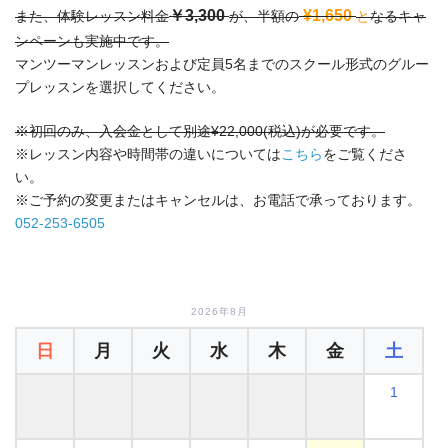
￥3,300
¥1,650
また、体験レッスン料金
が、半額の
と
なるキャ
ンペーンも実施中です。
マンツーマンレッスンおよび定員5名までのスクール形式のグルー
プレッスンを選択してください。
※初回のみ、入会金として別途¥22,000(税込)が必要です。
※レッスン内容や時間帯の違いについては
こちら
をご覧くださ
い。
※ご予約の変更またはキャンセルは、お電話で承っております。
052-253-6505
2026年8月
日
月
火
水
木
金
土
1