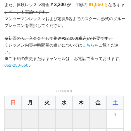
￥3,300
¥1,650
また、体験レッスン料金
が、半額の
と
なるキャ
ンペーンも実施中です。
マンツーマンレッスンおよび定員5名までのスクール形式のグルー
プレッスンを選択してください。
※初回のみ、入会金として別途¥22,000(税込)が必要です。
※レッスン内容や時間帯の違いについては
こちら
をご覧くださ
い。
※ご予約の変更またはキャンセルは、お電話で承っております。
052-253-6505
2026年8月
日
月
火
水
木
金
土
1