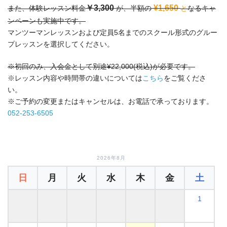
￥3,300
¥1,650
また、体験レッスン料金
が、半額の
と
なるキャ
ンペーンも実施中です。
マンツーマンレッスンおよび定員5名までのスクール形式のグルー
プレッスンを選択してください。
※初回のみ、入会金として別途¥22,000(税込)が必要です。
※レッスン内容や時間帯の違いについては
こちら
をご覧くださ
い。
※ご予約の変更またはキャンセルは、お電話で承っております。
052-253-6505
2026年8月
日
月
火
水
木
金
土
1