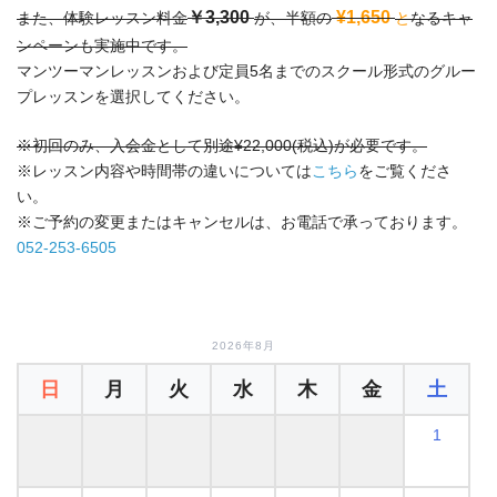
￥3,300
¥1,650
また、体験レッスン料金
が、半額の
と
なるキャ
ンペーンも実施中です。
マンツーマンレッスンおよび定員5名までのスクール形式のグルー
プレッスンを選択してください。
※初回のみ、入会金として別途¥22,000(税込)が必要です。
※レッスン内容や時間帯の違いについては
こちら
をご覧くださ
い。
※ご予約の変更またはキャンセルは、お電話で承っております。
052-253-6505
2026年8月
日
月
火
水
木
金
土
1