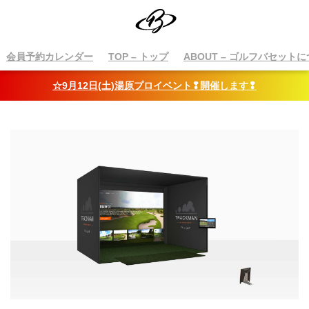
会員予約カレンダー
TOP
– トップ
ABOUT
– ゴルフバセットに
☆9月12日(土)湯原プロイベント❢開催します❢