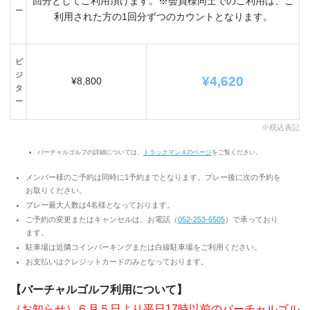
回分としてご利用頂けます。※会員様同士でのご利用は、ご
ー
利用された方の1回分ずつのカウントとなります。
ビ
ジ
¥4,620
¥8,800
タ
ー
※税込表記
バーチャルゴルフの詳細については、
トラックマン４のページ
をご覧ください。
メンバー様のご予約は同時に1予約までとなります。プレー後に次の予約を
お取りください。
プレー最大人数は4名様となっております。
ご予約の変更またはキャンセルは、お電話（
052-253-6
505
）で承っており
ます。
駐車場は近隣コインパーキングまたは白線駐車場をご利用ください。
お支払いはクレジットカードのみとなっております。
【バーチャルゴルフ利用について】
（お知らせ）
６月５日より平日17時以前のバーチャルゴル