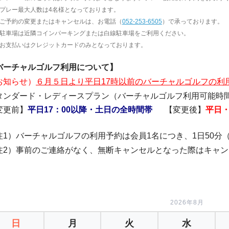
プレー最大人数は4名様となっております。
ご予約の変更またはキャンセルは、お電話（
052-253-6
505
）で承っております。
駐車場は近隣コインパーキングまたは白線駐車場をご利用ください。
お支払いはクレジットカードのみとなっております。
バーチャルゴルフ利用について】
お知らせ）
６月５日より平日17時以前のバーチャルゴルフの利
タンダード・レディースプラン（バーチャルゴルフ利用可能時
変更前】
平日17：00以降・土日の全時間帯
【変更後】
平日
注1）バーチャルゴルフの利用予約は会員1名につき、1日50分
注2）事前のご連絡がなく、無断キャンセルとなった際はキャ
2026年8月
日
月
火
水