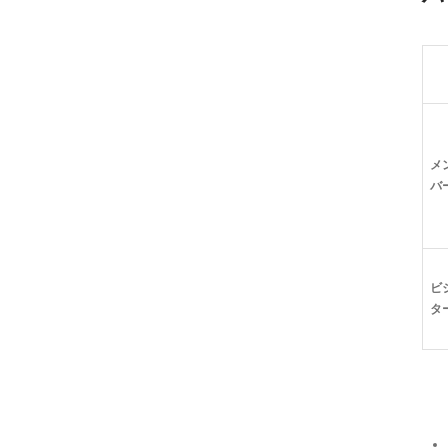
メ
バ
ビ
タ