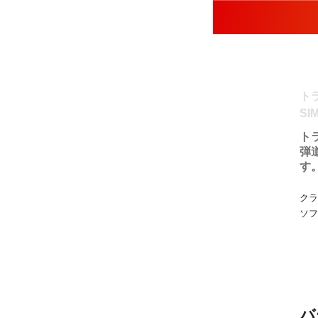
ト
SI
ト
弾
す
クラ
ソフ
バ