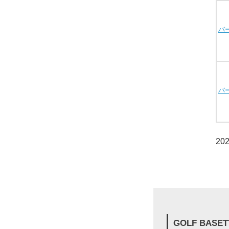
バ
バ
20
GOLF BASET