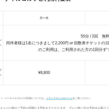
月〜木
50分 / 2回 無
ン
同伴者様は1名につきまして2,200円 or 回数券チケッ
ー
のご利用は、ご利用された方の1回分ず
ジ
¥8,800
ー
バーチャルゴルフの詳細については、
トラックマン４のページ
をご覧ください。
メンバー様のご予約は同時に1予約までとなります。プレー後に次の予約をお取り