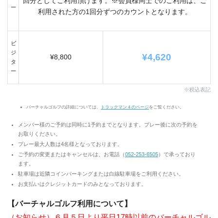
回分としてご利用頂けます。※会員様同士でのご利用は、ご
ー
利用された方の1回分ずつのカウントとなります。
ビ
ジ
¥4,620
¥8,800
タ
ー
※税込表記
バーチャルゴルフの詳細については、
トラックマン４のページ
をご覧ください。
メンバー様のご予約は同時に1予約までとなります。プレー後に次の予約を
お取りください。
プレー最大人数は4名様となっております。
ご予約の変更またはキャンセルは、お電話（
052-253-6
505
）で承っており
ます。
駐車場は近隣コインパーキングまたは白線駐車場をご利用ください。
お支払いはクレジットカードのみとなっております。
【バーチャルゴルフ利用について】
（お知らせ）
６月５日より平日17時以前のバーチャルゴル