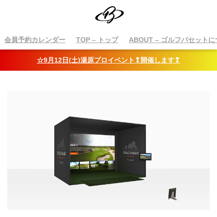
会員予約カレンダー
TOP
– トップ
ABOUT
– ゴルフバセットに
☆9月12日(土)湯原プロイベント❢開催します❢