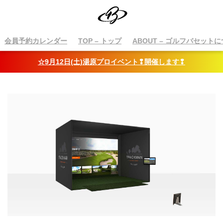
会員予約カレンダー
TOP
– トップ
ABOUT
– ゴルフバセットに
☆9月12日(土)湯原プロイベント❢開催します❢