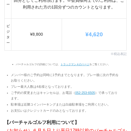
回分としてご利用頂けます。※会員様同士でのご利用は、ご
ー
利用された方の1回分ずつのカウントとなります。
ビ
ジ
¥4,620
¥8,800
タ
ー
※税込表記
バーチャルゴルフの詳細については、
トラックマン４のページ
をご覧ください。
メンバー様のご予約は同時に1予約までとなります。プレー後に次の予約を
お取りください。
プレー最大人数は4名様となっております。
ご予約の変更またはキャンセルは、お電話（
052-253-6
505
）で承っており
ます。
駐車場は近隣コインパーキングまたは白線駐車場をご利用ください。
お支払いはクレジットカードのみとなっております。
【バーチャルゴルフ利用について】
（お知らせ）
６月５日より平日17時以前のバーチャルゴル