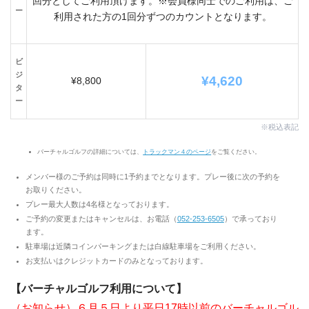
回分としてご利用頂けます。※会員様同士でのご利用は、ご
ー
利用された方の1回分ずつのカウントとなります。
ビ
ジ
¥4,620
¥8,800
タ
ー
※税込表記
バーチャルゴルフの詳細については、
トラックマン４のページ
をご覧ください。
メンバー様のご予約は同時に1予約までとなります。プレー後に次の予約を
お取りください。
プレー最大人数は4名様となっております。
ご予約の変更またはキャンセルは、お電話（
052-253-6
505
）で承っており
ます。
駐車場は近隣コインパーキングまたは白線駐車場をご利用ください。
お支払いはクレジットカードのみとなっております。
【バーチャルゴルフ利用について】
（お知らせ）
６月５日より平日17時以前のバーチャルゴル