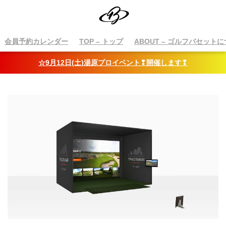
会員予約カレンダー
TOP
– トップ
ABOUT
– ゴルフバセットに
☆9月12日(土)湯原プロイベント❢開催します❢