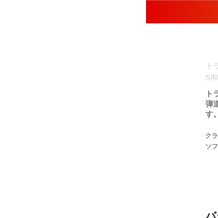
ト
SI
ト
弾
す
クラ
ソフ
バ