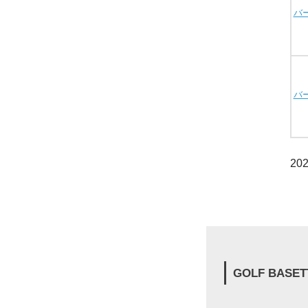
バ
バ
20
GOLF BASET