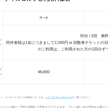
月〜木
50分 / 2回 無
ン
同伴者様は1名につきまして2,200円 or 回数券チケッ
ー
のご利用は、ご利用された方の1回分ず
ジ
¥8,800
ー
バーチャルゴルフの詳細については、
トラックマン４のページ
をご覧ください。
メンバー様のご予約は同時に1予約までとなります。プレー後に次の予約をお取り