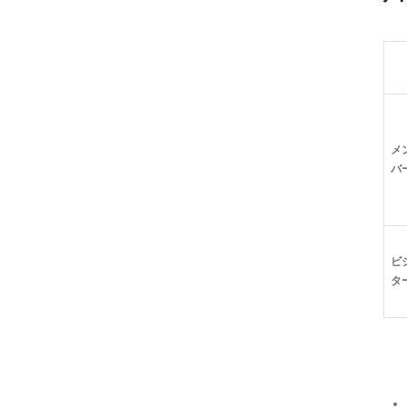
メ
バ
ビ
タ