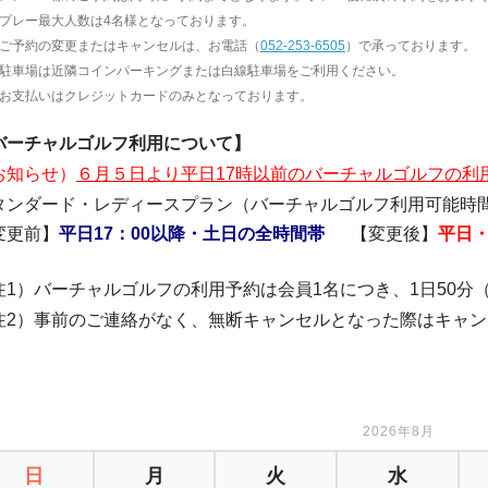
プレー最大人数は4名様となっております。
ご予約の変更またはキャンセルは、お電話（
052-253-6
505
）で承っております。
駐車場は近隣コインパーキングまたは白線駐車場をご利用ください。
お支払いはクレジットカードのみとなっております。
バーチャルゴルフ利用について】
お知らせ）
６月５日より平日17時以前のバーチャルゴルフの利
タンダード・レディースプラン（バーチャルゴルフ利用可能時
変更前】
平日17：00以降・土日の全時間帯
【変更後】
平日
注1）バーチャルゴルフの利用予約は会員1名につき、1日50分
注2）事前のご連絡がなく、無断キャンセルとなった際はキャ
2026年8月
日
月
火
水