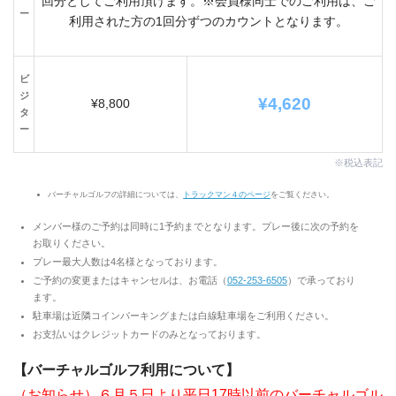
回分としてご利用頂けます。※会員様同士でのご利用は、ご
ー
利用された方の1回分ずつのカウントとなります。
ビ
ジ
¥4,620
¥8,800
タ
ー
※税込表記
バーチャルゴルフの詳細については、
トラックマン４のページ
をご覧ください。
メンバー様のご予約は同時に1予約までとなります。プレー後に次の予約を
お取りください。
プレー最大人数は4名様となっております。
ご予約の変更またはキャンセルは、お電話（
052-253-6
505
）で承っており
ます。
駐車場は近隣コインパーキングまたは白線駐車場をご利用ください。
お支払いはクレジットカードのみとなっております。
【バーチャルゴルフ利用について】
（お知らせ）
６月５日より平日17時以前のバーチャルゴル