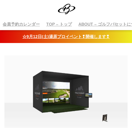
会員予約カレンダー
TOP
– トップ
ABOUT
– ゴルフバセットに
☆9月12日(土)湯原プロイベント❢開催します❢