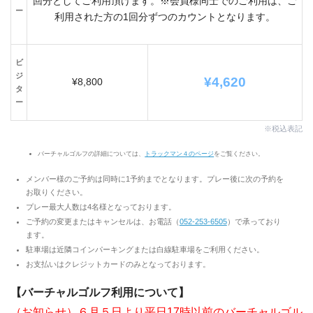
回分としてご利用頂けます。※会員様同士でのご利用は、ご
ー
利用された方の1回分ずつのカウントとなります。
ビ
ジ
¥4,620
¥8,800
タ
ー
※税込表記
バーチャルゴルフの詳細については、
トラックマン４のページ
をご覧ください。
メンバー様のご予約は同時に1予約までとなります。プレー後に次の予約を
お取りください。
プレー最大人数は4名様となっております。
ご予約の変更またはキャンセルは、お電話（
052-253-6
505
）で承っており
ます。
駐車場は近隣コインパーキングまたは白線駐車場をご利用ください。
お支払いはクレジットカードのみとなっております。
【バーチャルゴルフ利用について】
（お知らせ）
６月５日より平日17時以前のバーチャルゴル