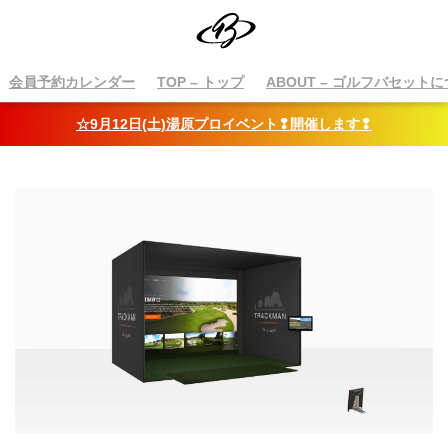
会員予約カレンダー
TOP
– トップ
ABOUT
– ゴルフバセットに
☆9月12日(土)湯原プロイベント❢開催します❢