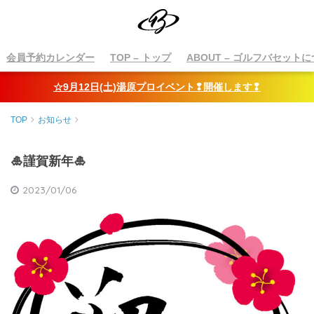
会員予約カレンダー
TOP
– トップ
ABOUT
– ゴルフバセットに
☆9月12日(土)湯原プロイベント❢開催します❢
TOP
お知らせ
🎍謹賀新年🎍
2023/01/06